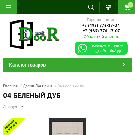
0
Горячая линия:
;
+7 (495) 776-17-07
+7 (985) 776-17-07
Обратный звонок
Заказать в 1 клик
через WhatsApp
Каталог товаров
Главная
/
Двери Лабиринт
/ 04 беленый дуб
04 БЕЛЕНЫЙ ДУБ
Артикул:
нет
Монтаж
в подарок