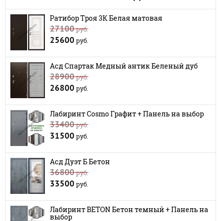
Ратибор Троя 3К Белая матовая
27100
руб.
25600
руб.
Асд Спартак Медный антик Беленый дуб
28900
руб.
26800
руб.
Лабиринт Cosmo Графит + Панель на выбор
33400
руб.
31500
руб.
Асд Дуэт Б Бетон
36800
руб.
33500
руб.
Лабиринт BETON Бетон темный + Панель на
выбор