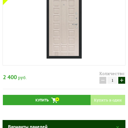
Количество:
2 400
руб.
−
+
Купить в один
КУПИТЬ
клик
Варианты панелей