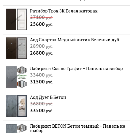
Ратибор Троя 3К Белая матовая
27100
руб.
25600
руб.
Асд Спартак Медный антик Беленый дуб
28900
руб.
26800
руб.
Лабиринт Cosmo Графит + Панель на выбор
33400
руб.
31500
руб.
Асд Дуэт Б Бетон
36800
руб.
33500
руб.
Лабиринт BETON Бетон темный + Панель на
выбор