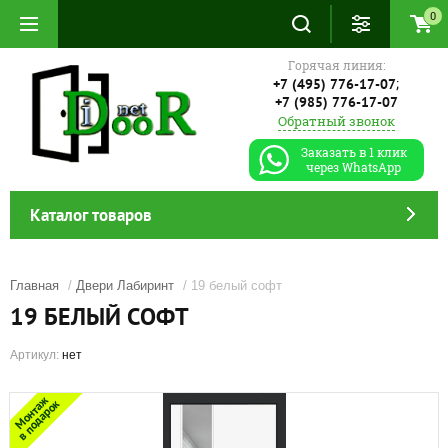
0
Горячая линия:
;
+7 (495) 776-17-07
+7 (985) 776-17-07
Обратный звонок
Заказать в 1 клик
через WhatsApp
Каталог товаров
Главная
/
Двери Лабиринт
/ 19 белый софт
19 БЕЛЫЙ СОФТ
Артикул:
нет
Монтаж
в подарок