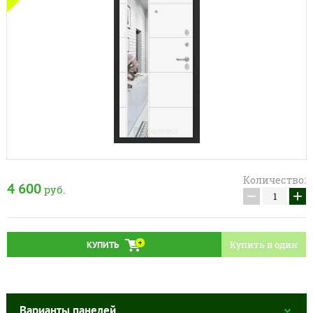
Количество:
4 600
руб.
−
+
Купить в один
КУПИТЬ
клик
Варианты панелей